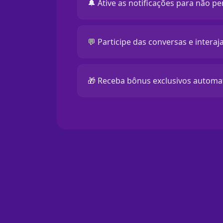
🔔 Ative as notificações para não p
💬 Participe das conversas e interaj
🎁 Receba bônus exclusivos autom