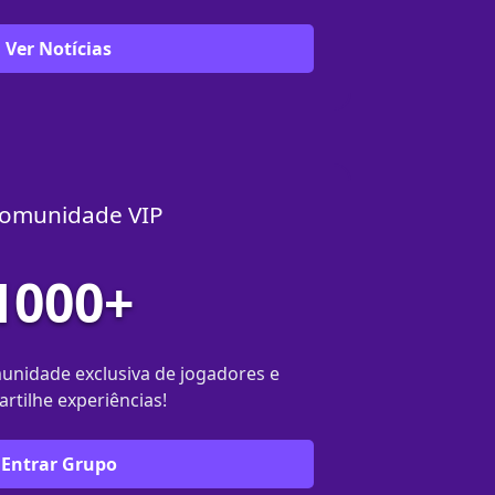
Ver Notícias
Comunidade VIP
1000+
unidade exclusiva de jogadores e
rtilhe experiências!
Entrar Grupo