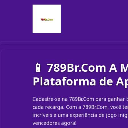
📱 789Br.Com A 
Plataforma de A
Cadastre-se na 789Br.Com para ganhar 
cada recarga. Com a 789Br.Com, você t
incríveis e uma experiência de jogo inig
vencedores agora!