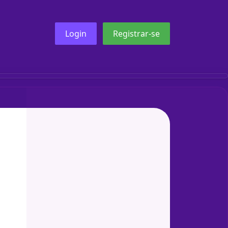
Login
Registrar-se