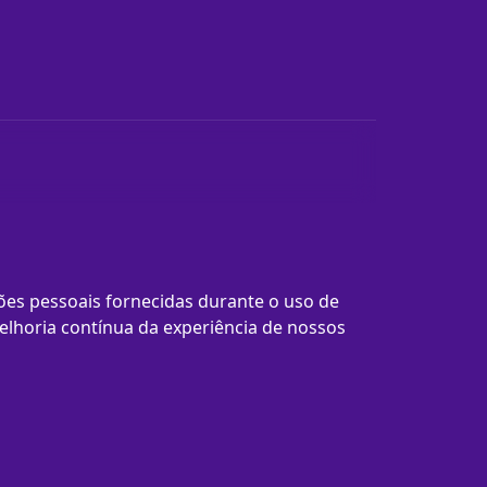
ões pessoais fornecidas durante o uso de
elhoria contínua da experiência de nossos