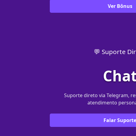
Ver Bônus
💬 Suporte Di
Cha
Suporte direto via Telegram, r
atendimento persona
Falar Suport