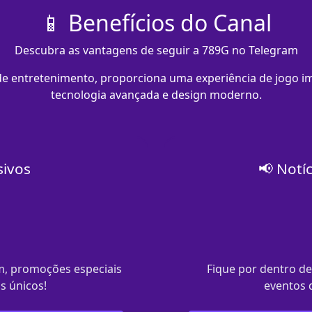
📱 Benefícios do Canal
Descubra as vantagens de seguir a 789G no Telegram
de entretenimento, proporciona uma experiência de jogo ime
tecnologia avançada e design moderno.
sivos
📢 Notí
m, promoções especiais
Fique por dentro d
s únicos!
eventos 