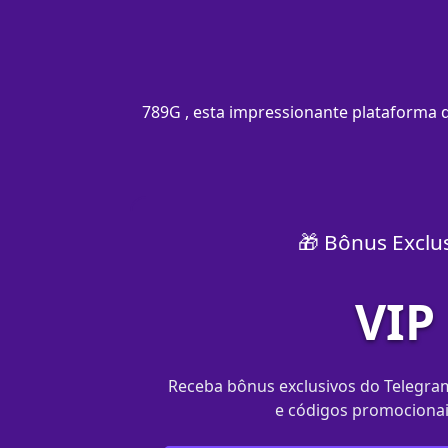
789G , esta impressionante plataforma 
🎁 Bônus Exclu
VIP
Receba bônus exclusivos do Telegra
e códigos promocionai