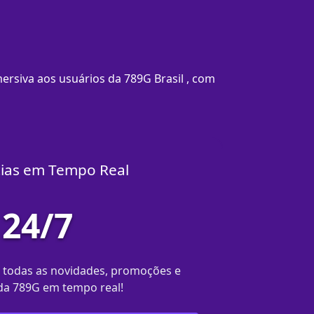
rsiva aos usuários da 789G Brasil , com
cias em Tempo Real
24/7
e todas as novidades, promoções e
da 789G em tempo real!