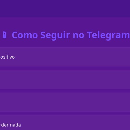
📱 Como Seguir no Telegram
ositivo
erder nada