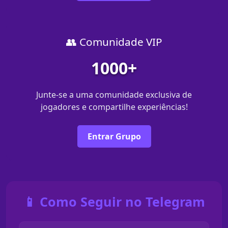
👥 Comunidade VIP
1000+
Junte-se a uma comunidade exclusiva de
jogadores e compartilhe experiências!
Entrar Grupo
📱 Como Seguir no Telegram