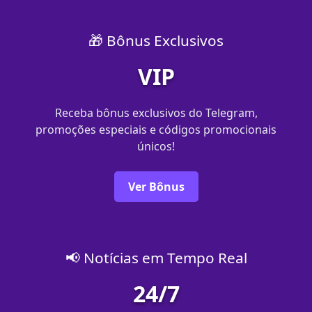
🎁 Bônus Exclusivos
VIP
Receba bônus exclusivos do Telegram,
promoções especiais e códigos promocionais
únicos!
Ver Bônus
📢 Notícias em Tempo Real
24/7