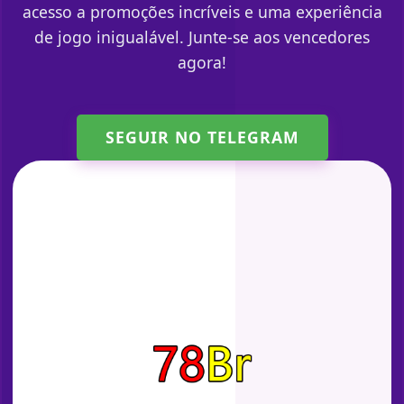
acesso a promoções incríveis e uma experiência
de jogo inigualável. Junte-se aos vencedores
agora!
SEGUIR NO TELEGRAM