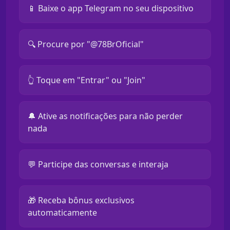
📱 Baixe o app Telegram no seu dispositivo
🔍 Procure por "@78BrOficial"
👆 Toque em "Entrar" ou "Join"
🔔 Ative as notificações para não perder
nada
💬 Participe das conversas e interaja
🎁 Receba bônus exclusivos
automaticamente