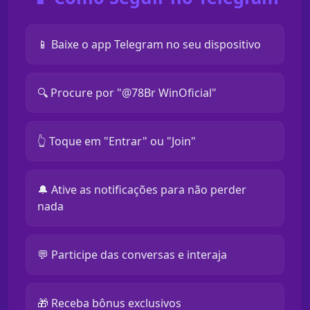
📱 Baixe o app Telegram no seu dispositivo
🔍 Procure por "@78Br WinOficial"
👆 Toque em "Entrar" ou "Join"
🔔 Ative as notificações para não perder
nada
💬 Participe das conversas e interaja
🎁 Receba bônus exclusivos