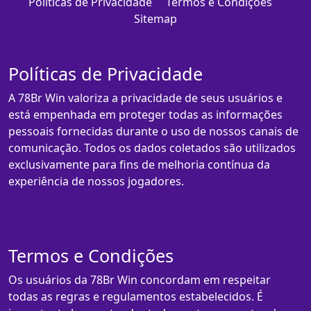
Políticas de Privacidade
Termos e Condições
Sitemap
Políticas de Privacidade
A 78Br Win valoriza a privacidade de seus usuários e
está empenhada em proteger todas as informações
pessoais fornecidas durante o uso de nossos canais de
comunicação. Todos os dados coletados são utilizados
exclusivamente para fins de melhoria contínua da
experiência de nossos jogadores.
Termos e Condições
Os usuários da 78Br Win concordam em respeitar
todas as regras e regulamentos estabelecidos. É