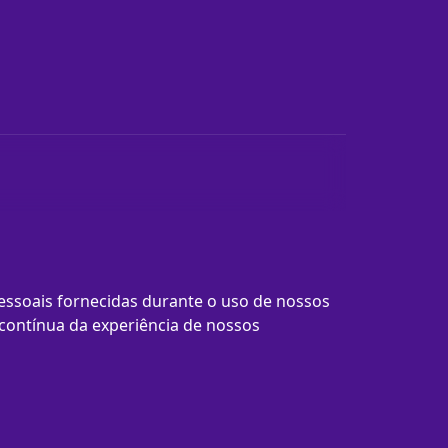
essoais fornecidas durante o uso de nossos
 contínua da experiência de nossos