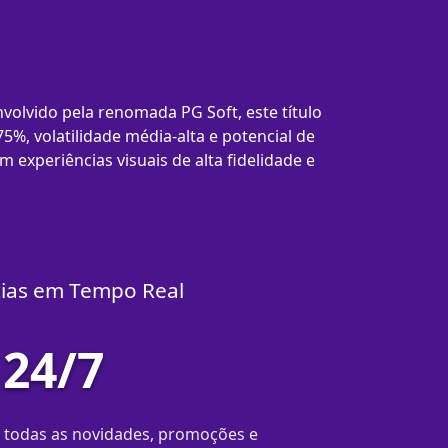
volvido pela renomada PG Soft, este título
%, volatilidade média-alta e potencial de
experiências visuais de alta fidelidade e
cias em Tempo Real
24/7
e todas as novidades, promoções e