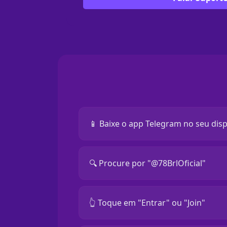
📱 Baixe o app Telegram no seu disp
🔍 Procure por "@78BrlOficial"
👆 Toque em "Entrar" ou "Join"