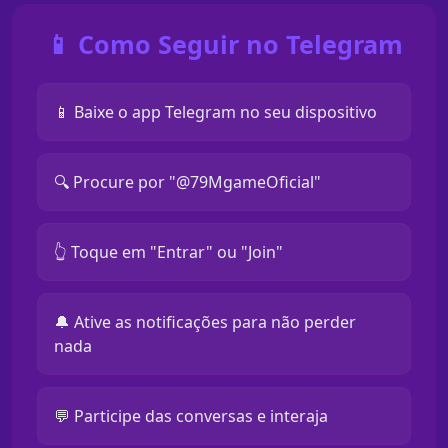
📱 Como Seguir no Telegram
📱 Baixe o app Telegram no seu dispositivo
🔍 Procure por "@79MgameOficial"
👆 Toque em "Entrar" ou "Join"
🔔 Ative as notificações para não perder
nada
💬 Participe das conversas e interaja