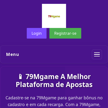
Login
Registrar-se
Menu
📱 79Mgame A Melhor
Plataforma de Apostas
Cadastre-se na 79Mgame para ganhar bônus no
cadastro e em cada recarga. Com a 79Mgame,