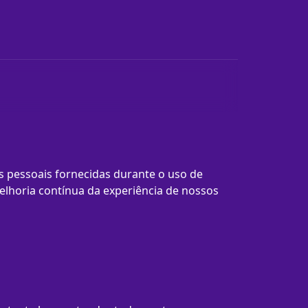
s pessoais fornecidas durante o uso de
elhoria contínua da experiência de nossos