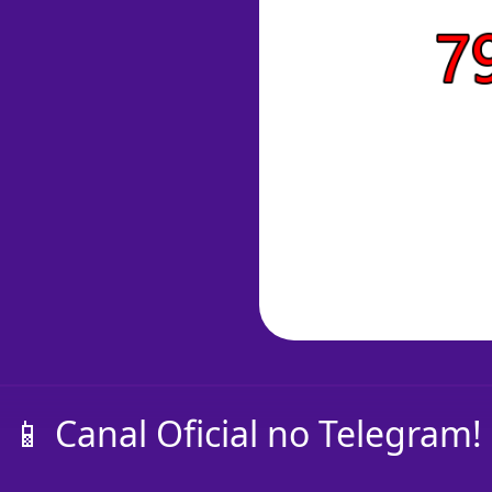
📱 Canal Oficial no Telegram!