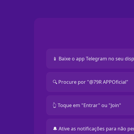
📱 Baixe o app Telegram no seu disp
🔍 Procure por "@79R APPOficial"
👆 Toque em "Entrar" ou "Join"
🔔 Ative as notificações para não p