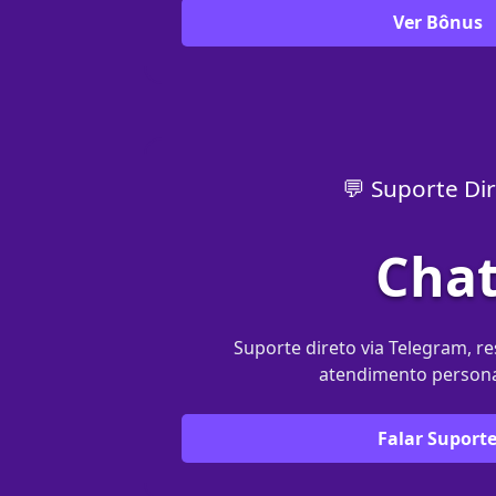
Ver Bônus
💬 Suporte Di
Cha
Suporte direto via Telegram, r
atendimento persona
Falar Suport