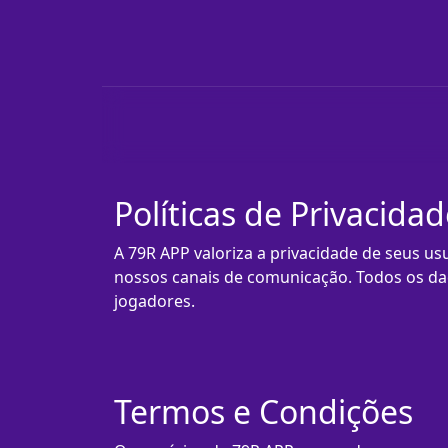
Políticas de Privacida
A 79R APP valoriza a privacidade de seus u
nossos canais de comunicação. Todos os dad
jogadores.
Termos e Condições