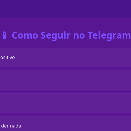
📱 Como Seguir no Telegram
ositivo
erder nada