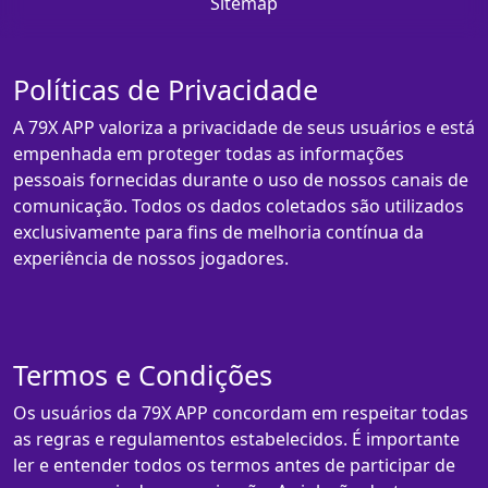
Sitemap
Políticas de Privacidade
A 79X APP valoriza a privacidade de seus usuários e está
empenhada em proteger todas as informações
pessoais fornecidas durante o uso de nossos canais de
comunicação. Todos os dados coletados são utilizados
exclusivamente para fins de melhoria contínua da
experiência de nossos jogadores.
Termos e Condições
Os usuários da 79X APP concordam em respeitar todas
as regras e regulamentos estabelecidos. É importante
ler e entender todos os termos antes de participar de