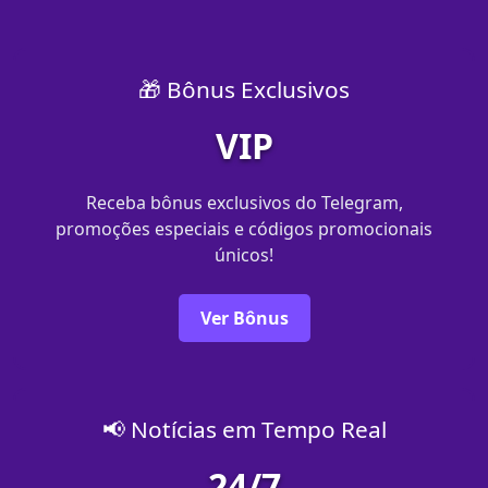
🎁 Bônus Exclusivos
VIP
Receba bônus exclusivos do Telegram,
promoções especiais e códigos promocionais
únicos!
Ver Bônus
📢 Notícias em Tempo Real
24/7