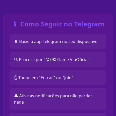
📱 Como Seguir no Telegram
📱 Baixe o app Telegram no seu dispositivo
🔍 Procure por "@79X Game VipOficial"
👆 Toque em "Entrar" ou "Join"
🔔 Ative as notificações para não perder
nada