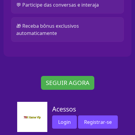
💬 Participe das conversas e interaja
🎁 Receba bônus exclusivos
automaticamente
SEGUIR AGORA
Acessos
Login
Registrar-se