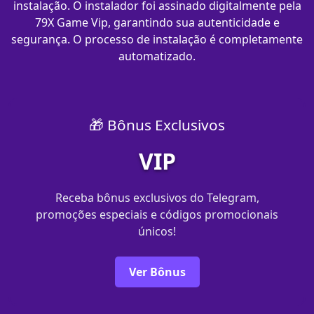
instalação. O instalador foi assinado digitalmente pela
79X Game Vip, garantindo sua autenticidade e
segurança. O processo de instalação é completamente
automatizado.
🎁 Bônus Exclusivos
VIP
Receba bônus exclusivos do Telegram,
promoções especiais e códigos promocionais
únicos!
Ver Bônus