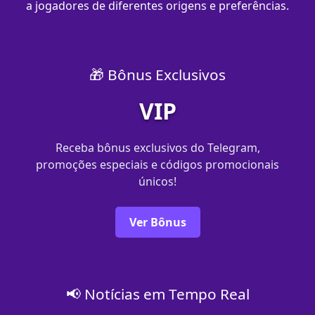
a jogadores de diferentes origens e preferências.
🎁 Bônus Exclusivos
VIP
Receba bônus exclusivos do Telegram,
promoções especiais e códigos promocionais
únicos!
Ver Bônus
📢 Notícias em Tempo Real