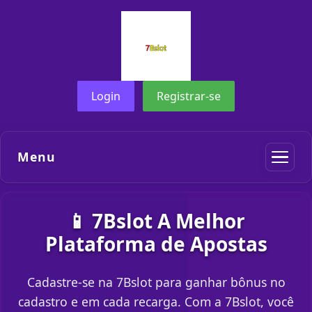
Login
Registrar-se
Menu
📱 7Bslot A Melhor
Plataforma de Apostas
Cadastre-se na 7Bslot para ganhar bônus no
cadastro e em cada recarga. Com a 7Bslot, você