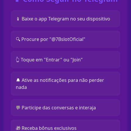
📱 Baixe o app Telegram no seu dispositivo
🔍 Procure por "@7BslotOficial"
👆 Toque em "Entrar" ou "Join"
🔔 Ative as notificações para não perder
nada
💬 Participe das conversas e interaja
🎁 Receba bônus exclusivos