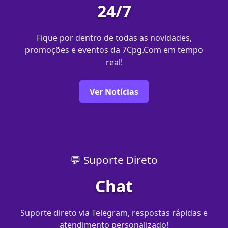
24/7
Fique por dentro de todas as novidades,
promoções e eventos da 7Cpg.Com em tempo
real!
Ver Notícias
💬 Suporte Direto
Chat
Suporte direto via Telegram, respostas rápidas e
atendimento personalizado!