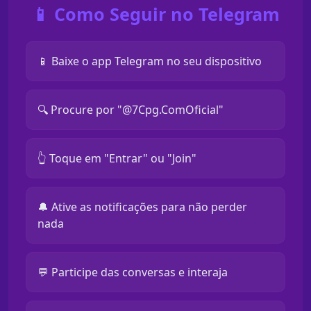
📱 Como Seguir no Telegram
📱 Baixe o app Telegram no seu dispositivo
🔍 Procure por "@7Cpg.ComOficial"
👆 Toque em "Entrar" ou "Join"
🔔 Ative as notificações para não perder
nada
💬 Participe das conversas e interaja