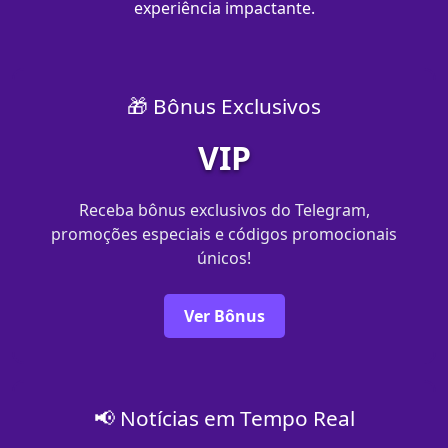
experiência impactante.
🎁 Bônus Exclusivos
VIP
Receba bônus exclusivos do Telegram,
promoções especiais e códigos promocionais
únicos!
Ver Bônus
📢 Notícias em Tempo Real