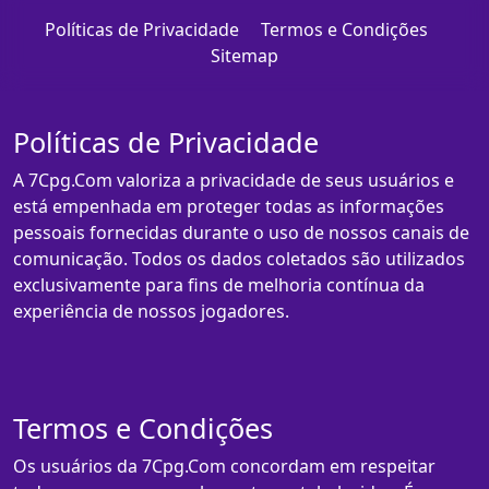
Políticas de Privacidade
Termos e Condições
Sitemap
Políticas de Privacidade
A 7Cpg.Com valoriza a privacidade de seus usuários e
está empenhada em proteger todas as informações
pessoais fornecidas durante o uso de nossos canais de
comunicação. Todos os dados coletados são utilizados
exclusivamente para fins de melhoria contínua da
experiência de nossos jogadores.
Termos e Condições
Os usuários da 7Cpg.Com concordam em respeitar