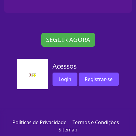
SEGUIR AGORA
Acessos
Login
Registrar-se
Políticas de Privacidade
Termos e Condições
Sitemap