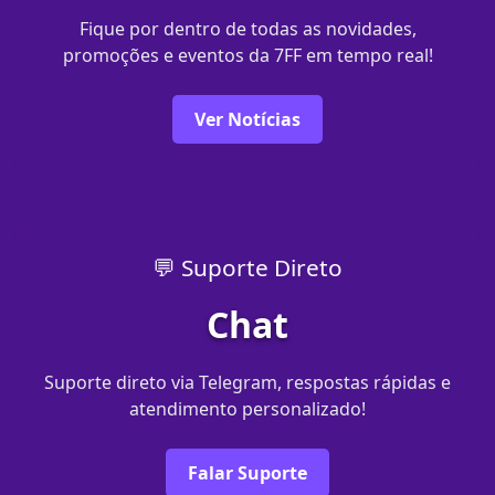
Fique por dentro de todas as novidades,
promoções e eventos da 7FF em tempo real!
Ver Notícias
💬 Suporte Direto
Chat
Suporte direto via Telegram, respostas rápidas e
atendimento personalizado!
Falar Suporte