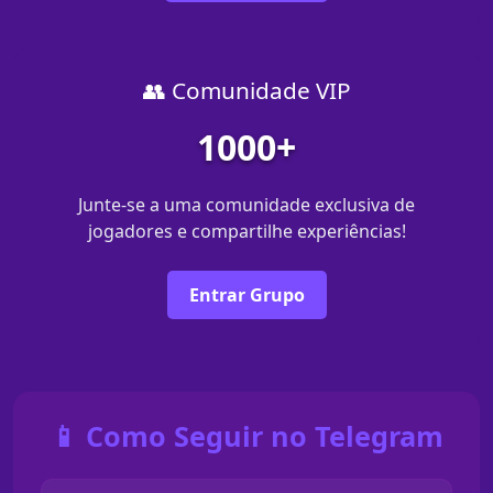
👥 Comunidade VIP
1000+
Junte-se a uma comunidade exclusiva de
jogadores e compartilhe experiências!
Entrar Grupo
📱 Como Seguir no Telegram