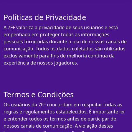
Políticas de Privacidade
A 7FF valoriza a privacidade de seus usuários e está
empenhada em proteger todas as informações
pessoais fornecidas durante o uso de nossos canais de
comunicação. Todos os dados coletados são utilizados
exclusivamente para fins de melhoria contínua da
experiência de nossos jogadores.
Termos e Condições
Os usuários da 7FF concordam em respeitar todas as
regras e regulamentos estabelecidos. É importante ler
e entender todos os termos antes de participar de
nossos canais de comunicação. A violação destes