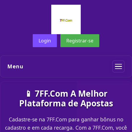
Login
Registrar-se
Menu
📱 7FF.Com A Melhor
Plataforma de Apostas
Cadastre-se na 7FF.Com para ganhar bônus no
cadastro e em cada recarga. Com a 7FF.Com, você