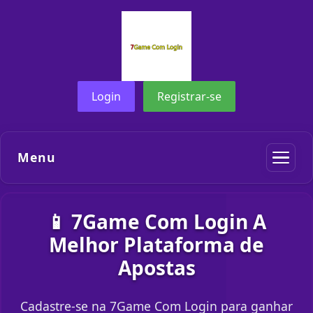
Login
Registrar-se
Menu
📱 7Game Com Login A
Melhor Plataforma de
Apostas
Cadastre-se na 7Game Com Login para ganhar