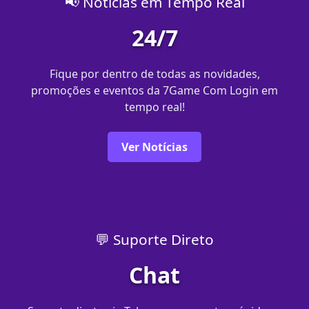
📢 Notícias em Tempo Real
24/7
Fique por dentro de todas as novidades,
promoções e eventos da 7Game Com Login em
tempo real!
Ver Notícias
💬 Suporte Direto
Chat