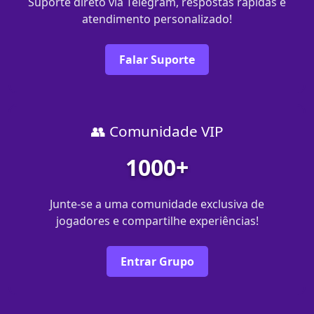
Suporte direto via Telegram, respostas rápidas e
atendimento personalizado!
Falar Suporte
👥 Comunidade VIP
1000+
Junte-se a uma comunidade exclusiva de
jogadores e compartilhe experiências!
Entrar Grupo