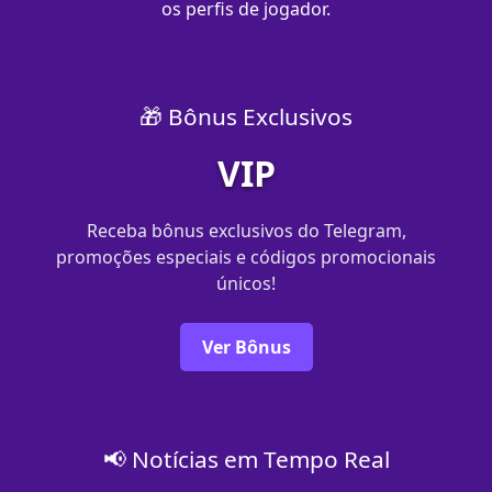
os perfis de jogador.
🎁 Bônus Exclusivos
VIP
Receba bônus exclusivos do Telegram,
promoções especiais e códigos promocionais
únicos!
Ver Bônus
📢 Notícias em Tempo Real