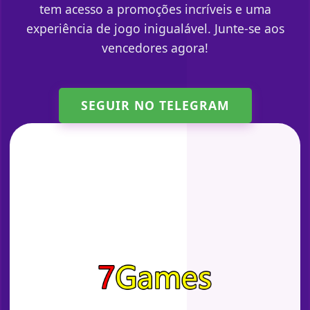
tem acesso a promoções incríveis e uma
experiência de jogo inigualável. Junte-se aos
vencedores agora!
SEGUIR NO TELEGRAM