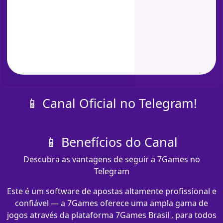
📱 Canal Oficial no Telegram!
📱 Benefícios do Canal
Descubra as vantagens de seguir a 7Games no
Telegram
Este é um software de apostas altamente profissional e
confiável — a 7Games oferece uma ampla gama de
jogos através da plataforma 7Games Brasil , para todos