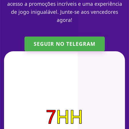
acesso a promoções incríveis e uma experiência
de jogo inigualável. Junte-se aos vencedores
agora!
SEGUIR NO TELEGRAM