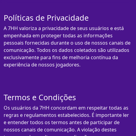
Políticas de Privacidade
A 7HH valoriza a privacidade de seus usuários e está
empenhada em proteger todas as informações
pessoais fornecidas durante o uso de nossos canais de
comunicação. Todos os dados coletados são utilizados
exclusivamente para fins de melhoria contínua da
experiência de nossos jogadores.
Termos e Condições
Os usuários da 7HH concordam em respeitar todas as
regras e regulamentos estabelecidos. É importante ler
e entender todos os termos antes de participar de
nossos canais de comunicação. A violação destes