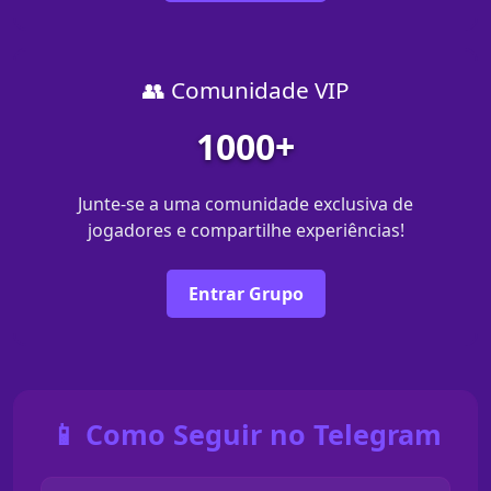
👥 Comunidade VIP
1000+
Junte-se a uma comunidade exclusiva de
jogadores e compartilhe experiências!
Entrar Grupo
📱 Como Seguir no Telegram