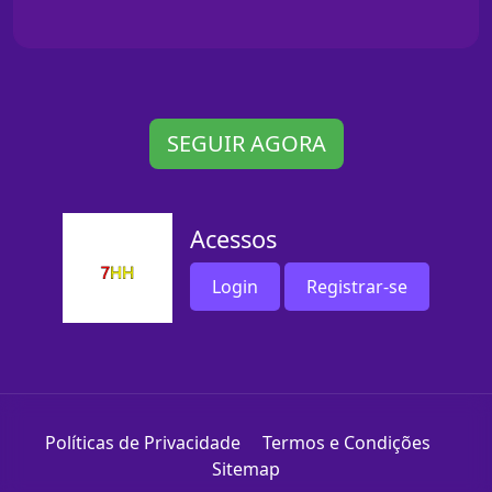
SEGUIR AGORA
Acessos
Login
Registrar-se
Políticas de Privacidade
Termos e Condições
Sitemap