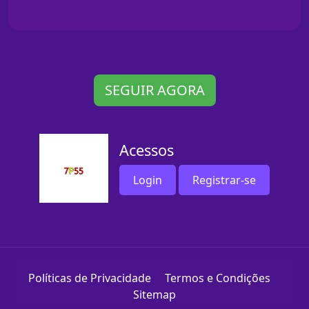
SEGUIR AGORA
Acessos
Login
Registrar-se
Políticas de Privacidade
Termos e Condições
Sitemap