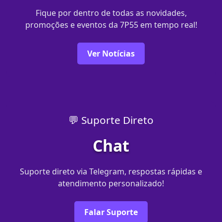
Fique por dentro de todas as novidades,
promoções e eventos da 7P55 em tempo real!
Ver Notícias
💬 Suporte Direto
Chat
Suporte direto via Telegram, respostas rápidas e
atendimento personalizado!
Falar Suporte