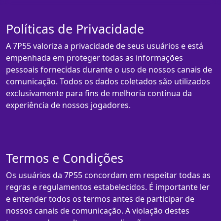
Políticas de Privacidade
A 7P55 valoriza a privacidade de seus usuários e está
empenhada em proteger todas as informações
pessoais fornecidas durante o uso de nossos canais de
comunicação. Todos os dados coletados são utilizados
exclusivamente para fins de melhoria contínua da
experiência de nossos jogadores.
Termos e Condições
Os usuários da 7P55 concordam em respeitar todas as
regras e regulamentos estabelecidos. É importante ler
e entender todos os termos antes de participar de
nossos canais de comunicação. A violação destes