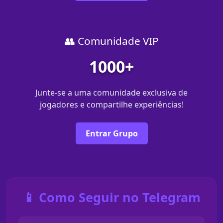
👥 Comunidade VIP
1000+
Junte-se a uma comunidade exclusiva de
jogadores e compartilhe experiências!
Entrar Grupo
📱 Como Seguir no Telegram