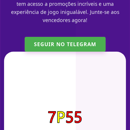
tem acesso a promoções incríveis e uma
experiência de jogo inigualável. Junte-se aos
vencedores agora!
SEGUIR NO TELEGRAM