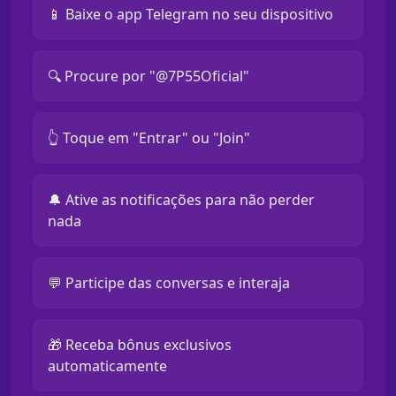
📱 Baixe o app Telegram no seu dispositivo
🔍 Procure por "@7P55Oficial"
👆 Toque em "Entrar" ou "Join"
🔔 Ative as notificações para não perder
nada
💬 Participe das conversas e interaja
🎁 Receba bônus exclusivos
automaticamente