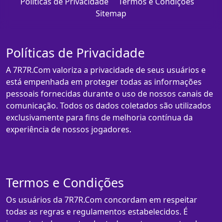
Políticas de Privacidade
Termos e Condições
Sitemap
Políticas de Privacidade
A 7R7R.Com valoriza a privacidade de seus usuários e
está empenhada em proteger todas as informações
pessoais fornecidas durante o uso de nossos canais de
comunicação. Todos os dados coletados são utilizados
exclusivamente para fins de melhoria contínua da
experiência de nossos jogadores.
Termos e Condições
Os usuários da 7R7R.Com concordam em respeitar
todas as regras e regulamentos estabelecidos. É