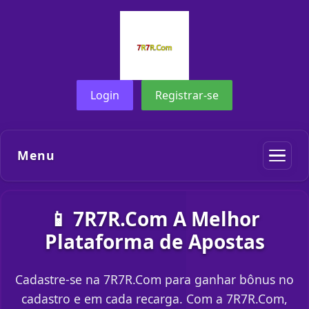
Login
Registrar-se
Menu
📱 7R7R.Com A Melhor
Plataforma de Apostas
Cadastre-se na 7R7R.Com para ganhar bônus no
cadastro e em cada recarga. Com a 7R7R.Com,