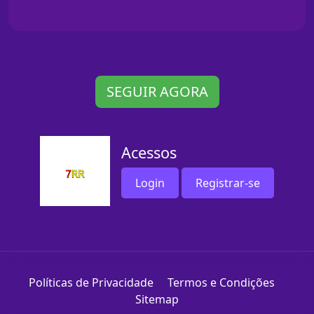
SEGUIR AGORA
Acessos
Login
Registrar-se
Políticas de Privacidade
Termos e Condições
Sitemap