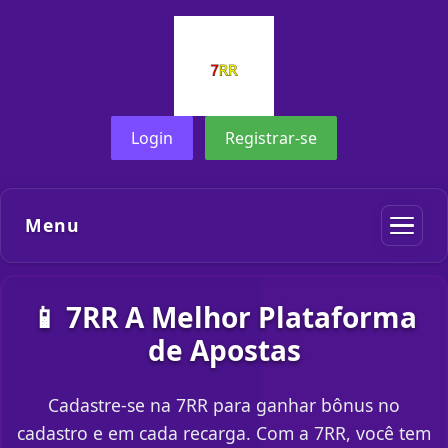
Login
Registrar-se
Menu
📱 7RR A Melhor Plataforma
de Apostas
Cadastre-se na 7RR para ganhar bônus no
cadastro e em cada recarga. Com a 7RR, você tem