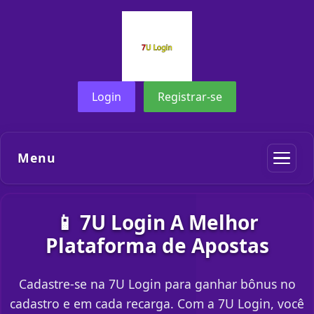
Login
Registrar-se
Menu
📱 7U Login A Melhor
Plataforma de Apostas
Cadastre-se na 7U Login para ganhar bônus no
cadastro e em cada recarga. Com a 7U Login, você