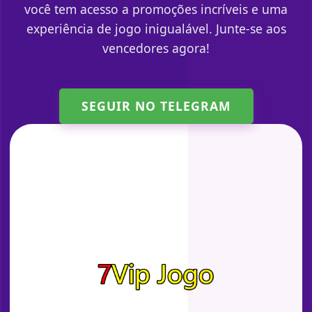
você tem acesso a promoções incríveis e uma
experiência de jogo inigualável. Junte-se aos
vencedores agora!
SEGUIR NO TELEGRAM