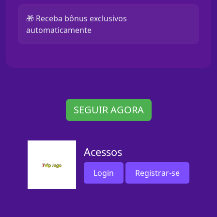
🎁 Receba bônus exclusivos
automaticamente
SEGUIR AGORA
Acessos
Login
Registrar-se