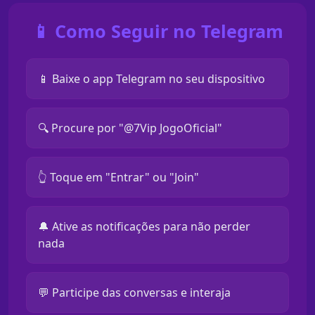
📱 Como Seguir no Telegram
📱 Baixe o app Telegram no seu dispositivo
🔍 Procure por "@7Vip JogoOficial"
👆 Toque em "Entrar" ou "Join"
🔔 Ative as notificações para não perder
nada
💬 Participe das conversas e interaja