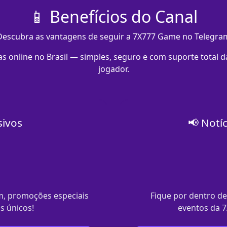
📱 Benefícios do Canal
Descubra as vantagens de seguir a 7X777 Game no Telegra
 online no Brasil — simples, seguro e com suporte total da
jogador.
sivos
📢 Notí
m, promoções especiais
Fique por dentro d
s únicos!
eventos da 