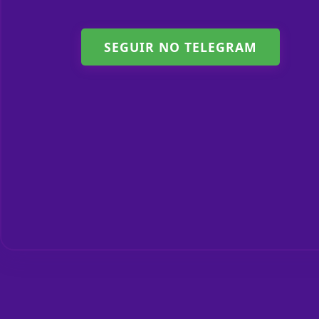
SEGUIR NO TELEGRAM