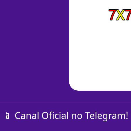
📱 Canal Oficial no Telegram!