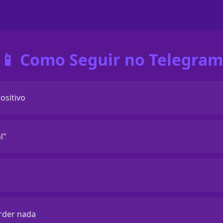
📱 Como Seguir no Telegram
ositivo
l"
erder nada