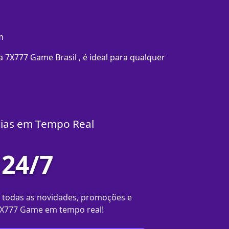
m
 7X777 Game Brasil , é ideal para qualquer
cias em Tempo Real
24/7
e todas as novidades, promoções e
7X777 Game em tempo real!