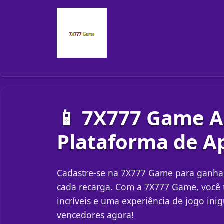
📱 7X777 Game A
Plataforma de A
Cadastre-se na 7X777 Game para ganha
cada recarga. Com a 7X777 Game, você
incríveis e uma experiência de jogo inig
vencedores agora!