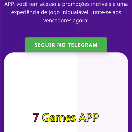
APP, você tem acesso a promoções incríveis e uma
experiência de jogo inigualável. Junte-se aos
vencedores agora!
SEGUIR NO TELEGRAM