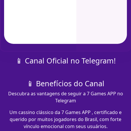
📱 Canal Oficial no Telegram!
📱 Benefícios do Canal
Descubra as vantagens de seguir a 7 Games APP no
Telegram
Um cassino clássico da 7 Games APP , certificado e
querido por muitos jogadores do Brasil, com forte
vínculo emocional com seus usuários.