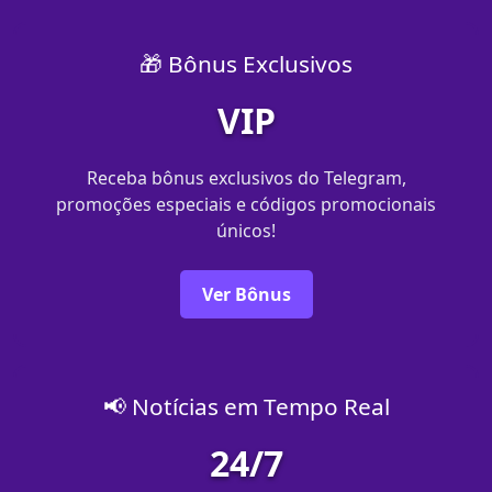
🎁 Bônus Exclusivos
VIP
Receba bônus exclusivos do Telegram,
promoções especiais e códigos promocionais
únicos!
Ver Bônus
📢 Notícias em Tempo Real
24/7