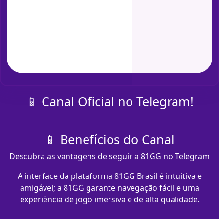
📱 Canal Oficial no Telegram!
📱 Benefícios do Canal
Descubra as vantagens de seguir a 81GG no Telegram
A interface da plataforma 81GG Brasil é intuitiva e
amigável; a 81GG garante navegação fácil e uma
experiência de jogo imersiva e de alta qualidade.