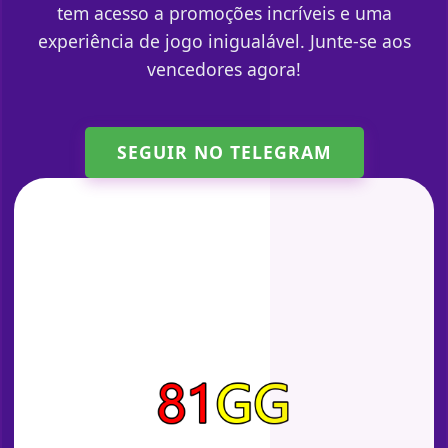
tem acesso a promoções incríveis e uma
experiência de jogo inigualável. Junte-se aos
vencedores agora!
SEGUIR NO TELEGRAM