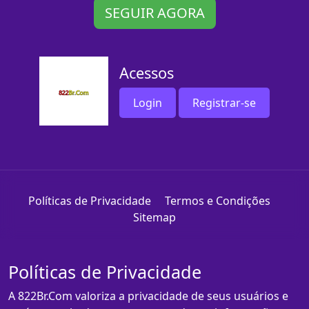
SEGUIR AGORA
Acessos
Login
Registrar-se
Políticas de Privacidade
Termos e Condições
Sitemap
Políticas de Privacidade
A 822Br.Com valoriza a privacidade de seus usuários e