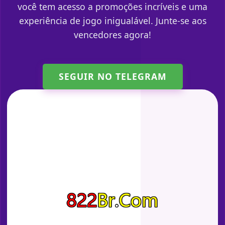
você tem acesso a promoções incríveis e uma
experiência de jogo inigualável. Junte-se aos
vencedores agora!
SEGUIR NO TELEGRAM