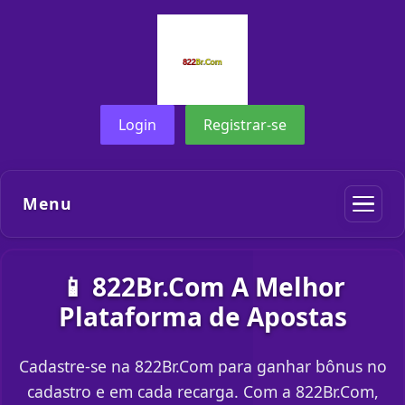
Login
Registrar-se
Menu
📱 822Br.Com A Melhor
Plataforma de Apostas
Cadastre-se na 822Br.Com para ganhar bônus no
cadastro e em cada recarga. Com a 822Br.Com,