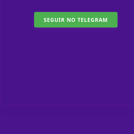
SEGUIR NO TELEGRAM