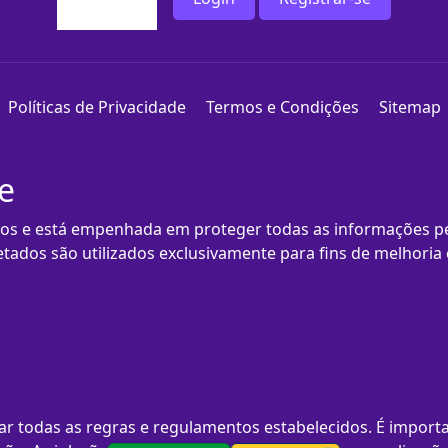
Políticas de Privacidade
Termos e Condições
Sitemap
de
rios e está empenhada em proteger todas as informações p
tados são utilizados exclusivamente para fins de melhoria
 todas as regras e regulamentos estabelecidos. É importa