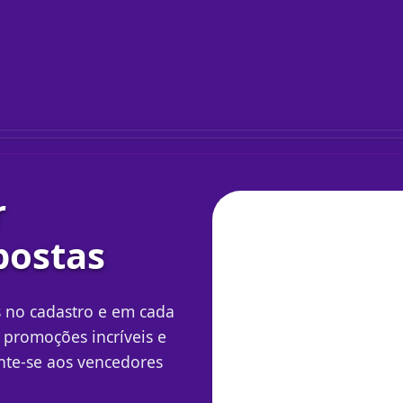
r
postas
 no cadastro e em cada
 promoções incríveis e
unte-se aos vencedores