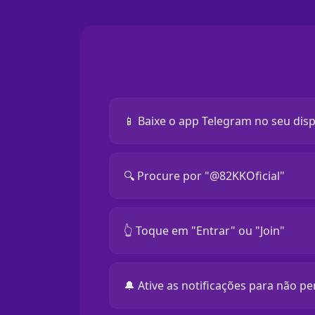
📱 Baixe o app Telegram no seu disp
🔍 Procure por "@82KKOficial"
👆 Toque em "Entrar" ou "Join"
🔔 Ative as notificações para não p