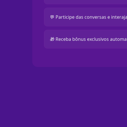
💬 Participe das conversas e interaj
🎁 Receba bônus exclusivos autom