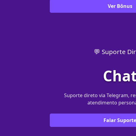
Ver Bônus
💬 Suporte Di
Cha
Suporte direto via Telegram, r
atendimento persona
Falar Suport