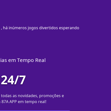
 , há inúmeros jogos divertidos esperando
cias em Tempo Real
24/7
e todas as novidades, promoções e
a 87A APP em tempo real!