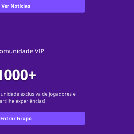
Ver Notícias
Comunidade VIP
1000+
unidade exclusiva de jogadores e
rtilhe experiências!
Entrar Grupo