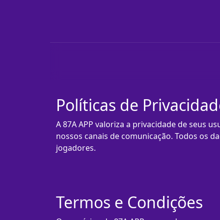
Políticas de Privacida
A 87A APP valoriza a privacidade de seus u
nossos canais de comunicação. Todos os dad
jogadores.
Termos e Condições