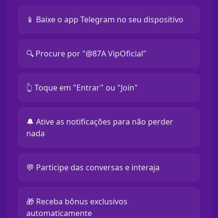
📱 Baixe o app Telegram no seu dispositivo
🔍 Procure por "@87A VipOficial"
👆 Toque em "Entrar" ou "Join"
🔔 Ative as notificações para não perder
nada
💬 Participe das conversas e interaja
🎁 Receba bônus exclusivos
automaticamente