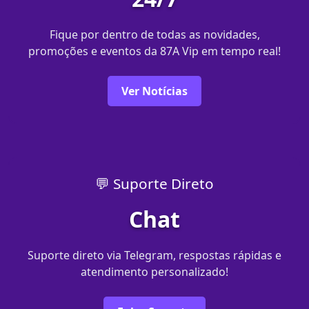
Fique por dentro de todas as novidades,
promoções e eventos da 87A Vip em tempo real!
Ver Notícias
💬 Suporte Direto
Chat
Suporte direto via Telegram, respostas rápidas e
atendimento personalizado!