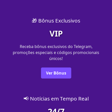
🎁 Bônus Exclusivos
VIP
Receba bônus exclusivos do Telegram,
promoções especiais e códigos promocionais
únicos!
Ver Bônus
📢 Notícias em Tempo Real
24/7