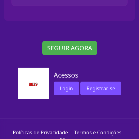
SEGUIR AGORA
Acessos
Login
Registrar-se
Políticas de Privacidade
Termos e Condições