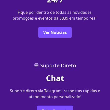
Fique por dentro de todas as novidades,
promoções e eventos da 8839 em tempo real!
Ver Notícias
💬 Suporte Direto
Chat
Suporte direto via Telegram, respostas rápidas e
atendimento personalizado!