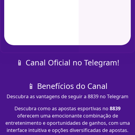
📱 Canal Oficial no Telegram!
📱 Benefícios do Canal
Descubra as vantagens de seguir a 8839 no Telegram
Descubra como as apostas esportivas no
8839
oferecem uma emocionante combinação de
entretenimento e oportunidades de ganhos, com uma
interface intuitiva e opções diversificadas de apostas.