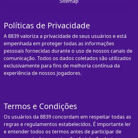
Sitemap
Políticas de Privacidade
A 8839 valoriza a privacidade de seus usuários e está
empenhada em proteger todas as informações
pessoais fornecidas durante o uso de nossos canais de
comunicação. Todos os dados coletados são utilizados
exclusivamente para fins de melhoria contínua da
experiência de nossos jogadores.
Termos e Condições
Os usuários da 8839 concordam em respeitar todas as
regras e regulamentos estabelecidos. É importante ler
e entender todos os termos antes de participar de