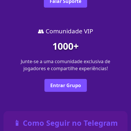
Falar Suporte
👥 Comunidade VIP
1000+
Junte-se a uma comunidade exclusiva de
jogadores e compartilhe experiências!
Entrar Grupo
📱 Como Seguir no Telegram