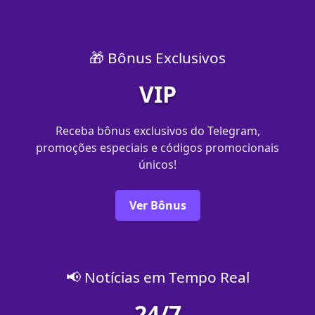
🎁 Bônus Exclusivos
VIP
Receba bônus exclusivos do Telegram,
promoções especiais e códigos promocionais
únicos!
Ver Bônus
📢 Notícias em Tempo Real
24/7