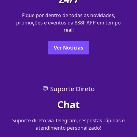
Fique por dentro de todas as novidades,
promoções e eventos da 888F APP em tempo
real!
Ver Notícias
💬 Suporte Direto
Chat
Suporte direto via Telegram, respostas rápidas e
atendimento personalizado!