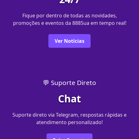
Fique por dentro de todas as novidades,
promoções e eventos da 888Sua em tempo real!
Ver Notícias
💬 Suporte Direto
Chat
Suporte direto via Telegram, respostas rápidas e
atendimento personalizado!