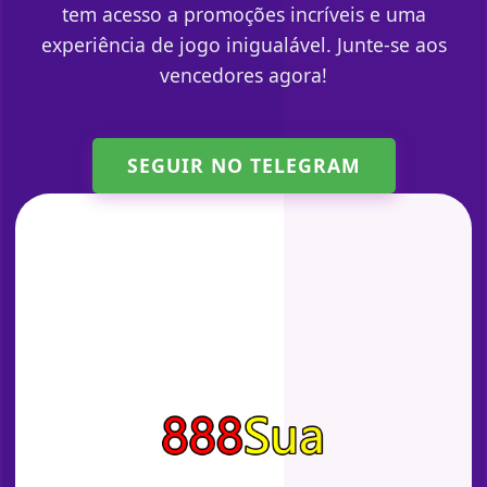
tem acesso a promoções incríveis e uma
experiência de jogo inigualável. Junte-se aos
vencedores agora!
SEGUIR NO TELEGRAM