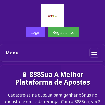
Login
Registrar-se
Menu
📱 888Sua A Melhor
Plataforma de Apostas
Cadastre-se na 888Sua para ganhar bônus no
cadastro e em cada recarga. Com a 888Sua, você