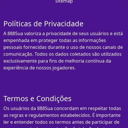
Sitemap
Políticas de Privacidade
A 888Sua valoriza a privacidade de seus usuários e está
empenhada em proteger todas as informações
pessoais fornecidas durante o uso de nossos canais de
comunicação. Todos os dados coletados são utilizados
exclusivamente para fins de melhoria contínua da
experiência de nossos jogadores.
Termos e Condições
Os usuários da 888Sua concordam em respeitar todas
as regras e regulamentos estabelecidos. É importante
ler e entender todos os termos antes de participar de