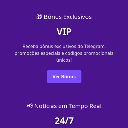
🎁 Bônus Exclusivos
VIP
Receba bônus exclusivos do Telegram,
promoções especiais e códigos promocionais
únicos!
Ver Bônus
📢 Notícias em Tempo Real
24/7