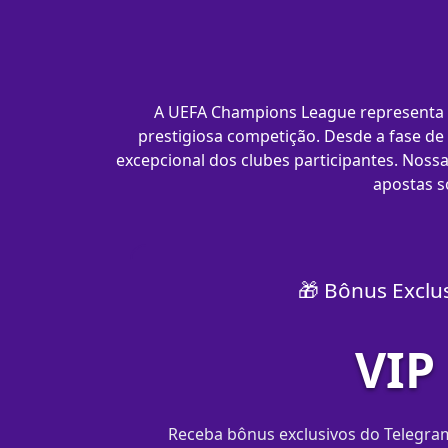
A UEFA Champions League representa o 
prestigiosa competição. Desde a fase de
excepcional dos clubes participantes. Nos
apostas s
🎁 Bônus Exclu
VIP
Receba bônus exclusivos do Telegra