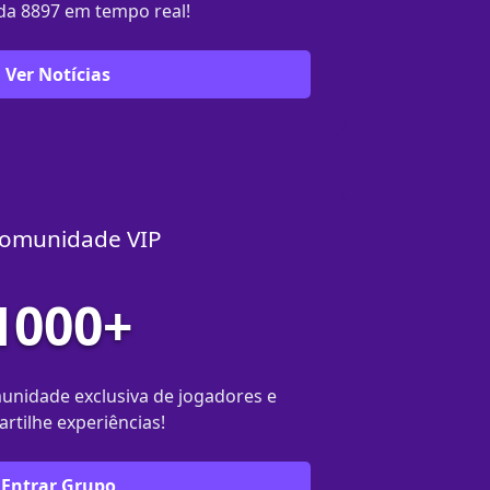
da 8897 em tempo real!
Ver Notícias
Comunidade VIP
1000+
unidade exclusiva de jogadores e
rtilhe experiências!
Entrar Grupo