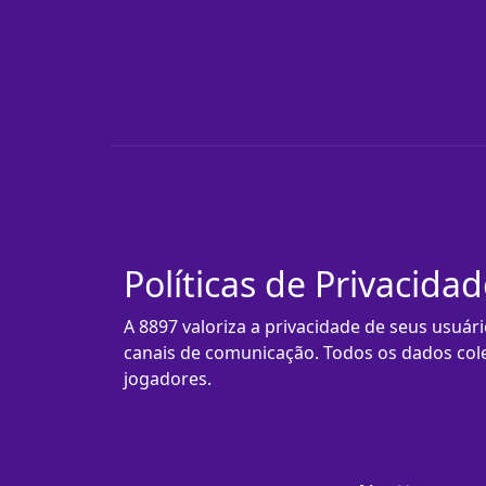
Políticas de Privacida
A 8897 valoriza a privacidade de seus usuá
canais de comunicação. Todos os dados cole
jogadores.