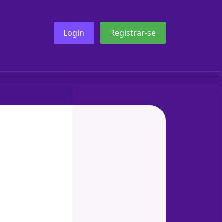
Login
Registrar-se