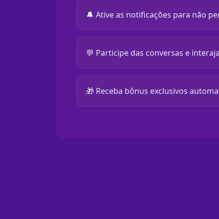
🔔 Ative as notificações para não p
💬 Participe das conversas e interaj
🎁 Receba bônus exclusivos autom