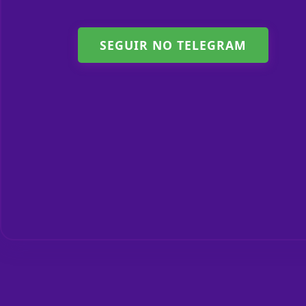
SEGUIR NO TELEGRAM