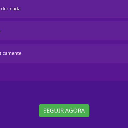
erder nada
a
aticamente
SEGUIR AGORA