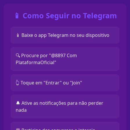
📱 Como Seguir no Telegram
📱 Baixe o app Telegram no seu dispositivo
🔍 Procure por "@8897 Com
PlataformaOficial"
👆 Toque em "Entrar" ou "Join"
🔔 Ative as notificações para não perder
nada