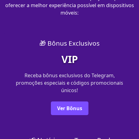
oferecer a melhor experiência possível em dispositivos
móveis:
🎁 Bônus Exclusivos
VIP
Receba bônus exclusivos do Telegram,
promoções especiais e códigos promocionais
únicos!
Ver Bônus