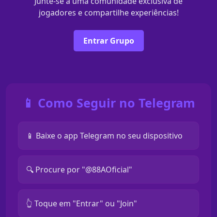
Junte-se a uma comunidade exclusiva de
jogadores e compartilhe experiências!
Entrar Grupo
📱 Como Seguir no Telegram
📱 Baixe o app Telegram no seu dispositivo
🔍 Procure por "@88AOficial"
👆 Toque em "Entrar" ou "Join"