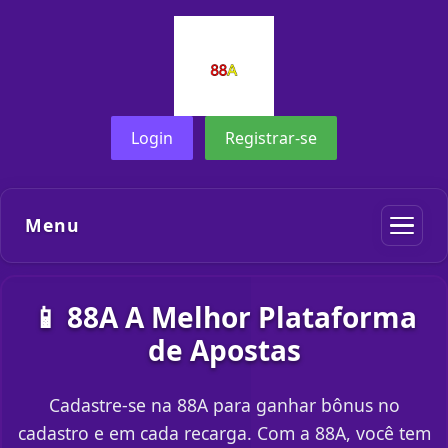
Login
Registrar-se
Menu
📱 88A A Melhor Plataforma
de Apostas
Cadastre-se na 88A para ganhar bônus no
cadastro e em cada recarga. Com a 88A, você tem