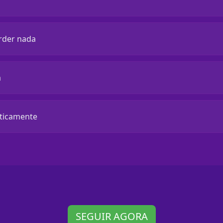
erder nada
a
aticamente
SEGUIR AGORA