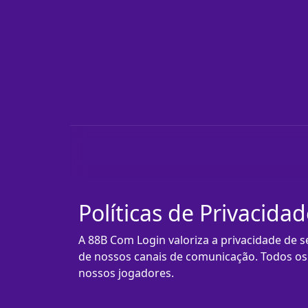
Políticas de Privacida
A 88B Com Login valoriza a privacidade de 
de nossos canais de comunicação. Todos os 
nossos jogadores.