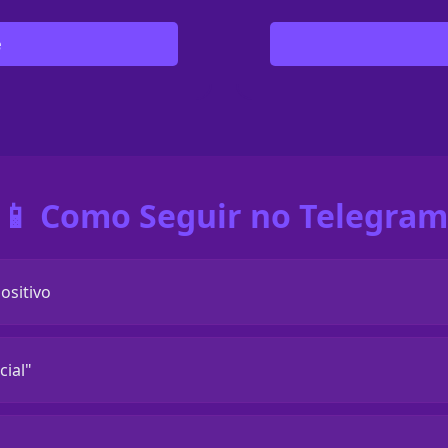
e
📱 Como Seguir no Telegram
ositivo
ial"