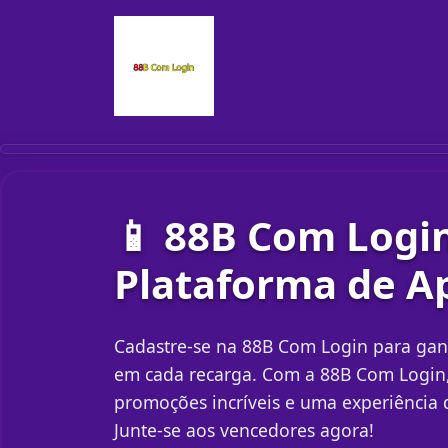
📱 88B Com Logi
Plataforma de A
Cadastre-se na 88B Com Login para gan
em cada recarga. Com a 88B Com Login,
promoções incríveis e uma experiência d
Junte-se aos vencedores agora!