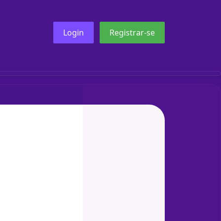
Login
Registrar-se