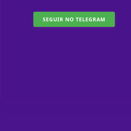
SEGUIR NO TELEGRAM