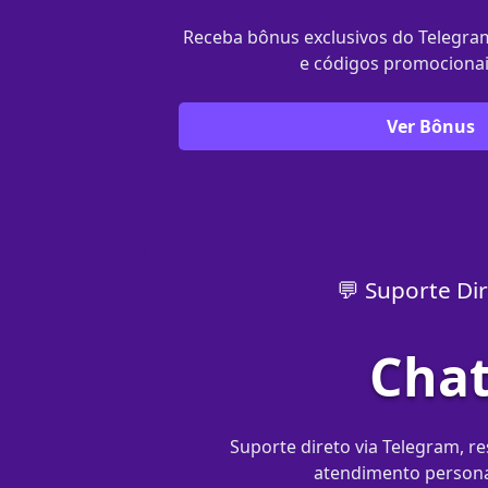
Receba bônus exclusivos do Telegra
e códigos promocionai
Ver Bônus
💬 Suporte Di
Cha
Suporte direto via Telegram, r
atendimento persona