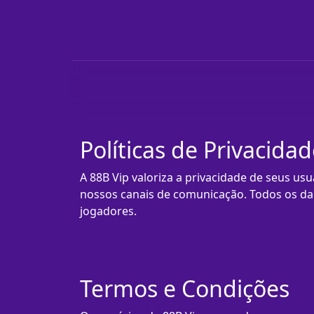
Políticas de Privacida
A 88B Vip valoriza a privacidade de seus u
nossos canais de comunicação. Todos os dad
jogadores.
Termos e Condições