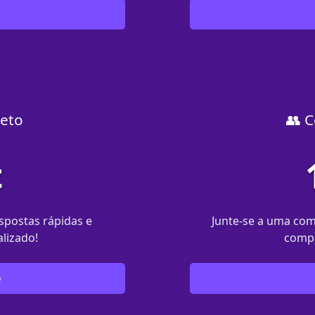
reto
👥 
t
espostas rápidas e
Junte-se a uma com
lizado!
compa
e