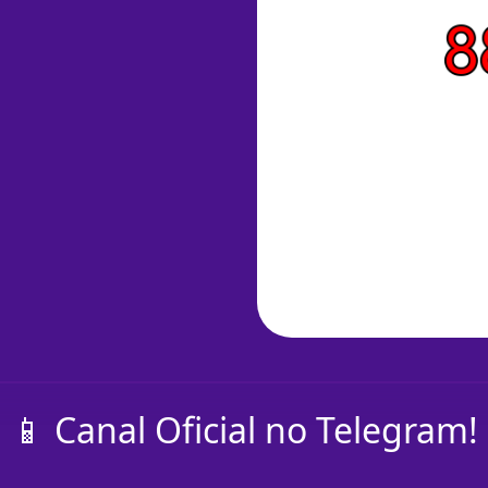
📱 Canal Oficial no Telegram!