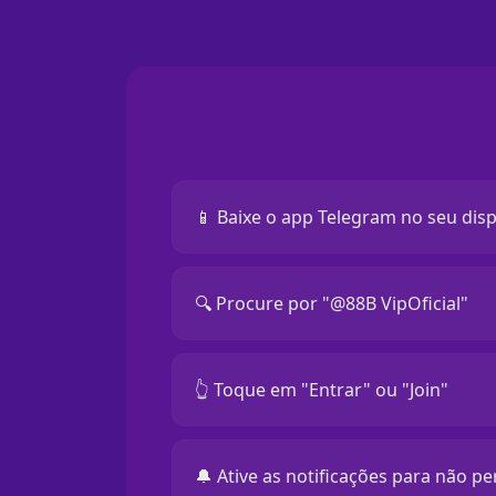
📱 Baixe o app Telegram no seu disp
🔍 Procure por "@88B VipOficial"
👆 Toque em "Entrar" ou "Join"
🔔 Ative as notificações para não p