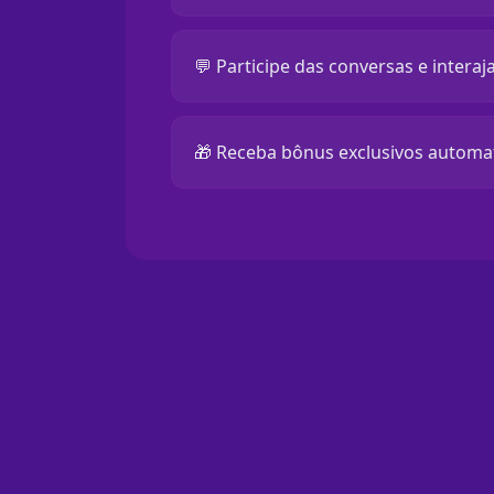
💬 Participe das conversas e interaj
🎁 Receba bônus exclusivos autom