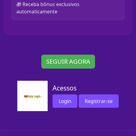
🎁 Receba bônus exclusivos
automaticamente
SEGUIR AGORA
Acessos
Login
Registrar-se