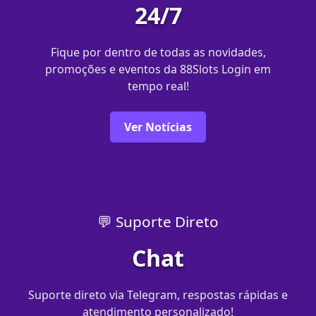
24/7
Fique por dentro de todas as novidades,
promoções e eventos da 88Slots Login em
tempo real!
Ver Notícias
💬 Suporte Direto
Chat
Suporte direto via Telegram, respostas rápidas e
atendimento personalizado!