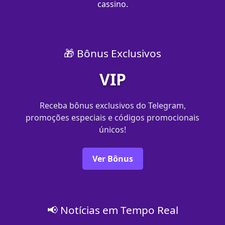
cassino.
🎁 Bônus Exclusivos
VIP
Receba bônus exclusivos do Telegram,
promoções especiais e códigos promocionais
únicos!
Ver Bônus
📢 Notícias em Tempo Real