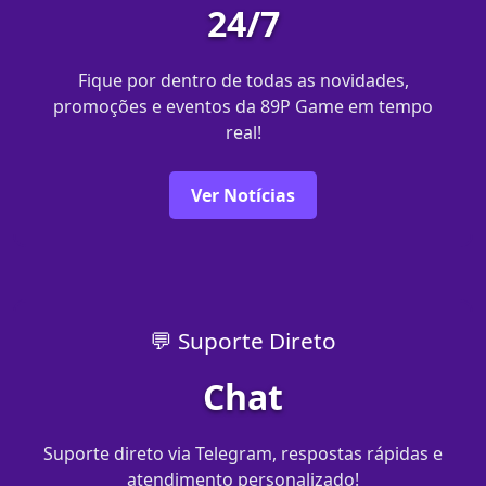
24/7
Fique por dentro de todas as novidades,
promoções e eventos da 89P Game em tempo
real!
Ver Notícias
💬 Suporte Direto
Chat
Suporte direto via Telegram, respostas rápidas e
atendimento personalizado!