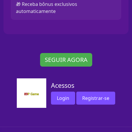
🎁 Receba bônus exclusivos
automaticamente
SEGUIR AGORA
Acessos
Login
Registrar-se