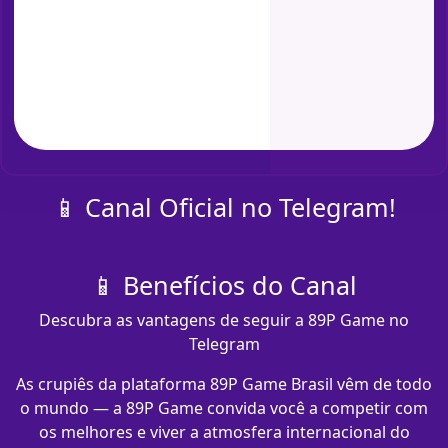
📱 Canal Oficial no Telegram!
📱 Benefícios do Canal
Descubra as vantagens de seguir a 89P Game no
Telegram
As crupiês da plataforma 89P Game Brasil vêm de todo
o mundo — a 89P Game convida você a competir com
os melhores e viver a atmosfera internacional do