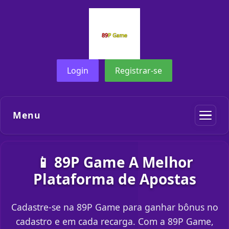
Login
Registrar-se
Menu
📱 89P Game A Melhor
Plataforma de Apostas
Cadastre-se na 89P Game para ganhar bônus no
cadastro e em cada recarga. Com a 89P Game,