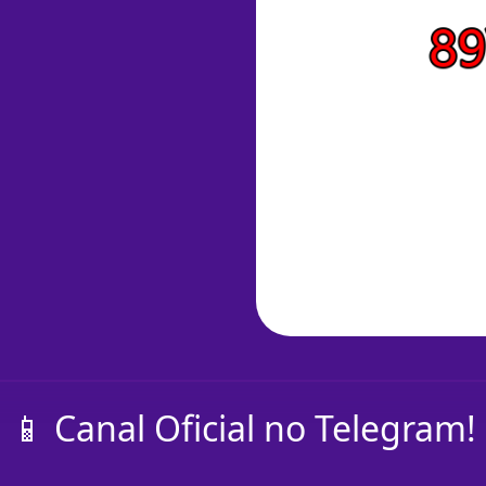
📱 Canal Oficial no Telegram!