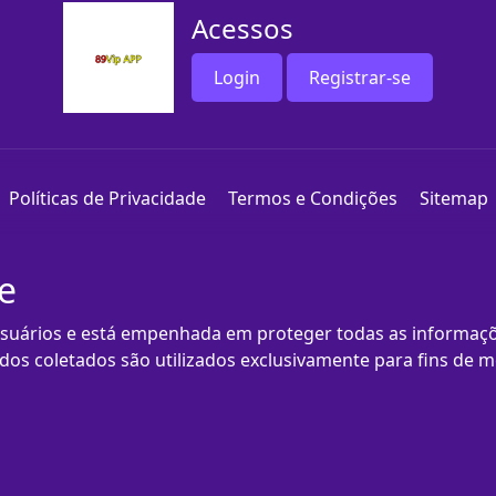
Acessos
Login
Registrar-se
Políticas de Privacidade
Termos e Condições
Sitemap
de
 usuários e está empenhada em proteger todas as informaç
os coletados são utilizados exclusivamente para fins de m