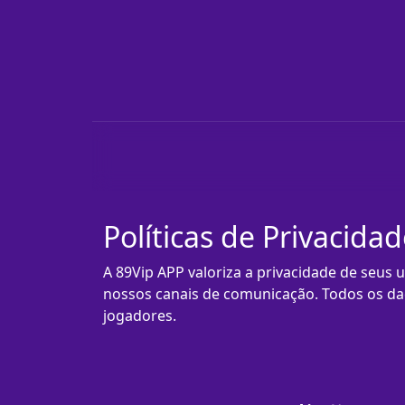
Políticas de Privacida
A 89Vip APP valoriza a privacidade de seus
nossos canais de comunicação. Todos os dad
jogadores.