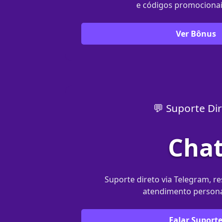
e códigos promocionai
Ver Bônus
💬 Suporte Di
Cha
Suporte direto via Telegram, r
atendimento persona
Falar Suport