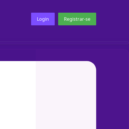
Login
Registrar-se