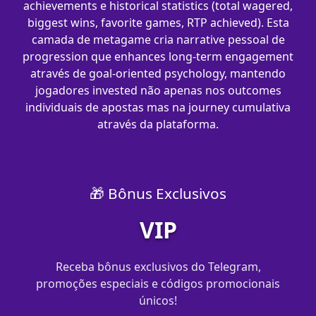
achievements e historical statistics (total wagered,
biggest wins, favorite games, RTP achieved). Esta
camada de metagame cria narrative pessoal de
progression que enhances long-term engagement
através de goal-oriented psychology, mantendo
jogadores invested não apenas nos outcomes
individuais de apostas mas na journey cumulativa
através da plataforma.
🎁 Bônus Exclusivos
VIP
Receba bônus exclusivos do Telegram,
promoções especiais e códigos promocionais
únicos!