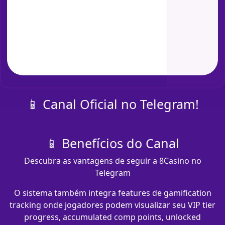
📱 Canal Oficial no Telegram!
📱 Benefícios do Canal
Descubra as vantagens de seguir a 8Casino no
Telegram
O sistema também integra features de gamification
tracking onde jogadores podem visualizar seu VIP tier
progress, accumulated comp points, unlocked