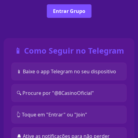
Entrar Grupo
📱 Como Seguir no Telegram
📱 Baixe o app Telegram no seu dispositivo
🔍 Procure por "@8CasinoOficial"
👆 Toque em "Entrar" ou "Join"
🔔 Ative as notificações para não perder