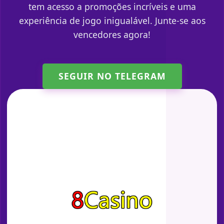
tem acesso a promoções incríveis e uma
experiência de jogo inigualável. Junte-se aos
vencedores agora!
SEGUIR NO TELEGRAM