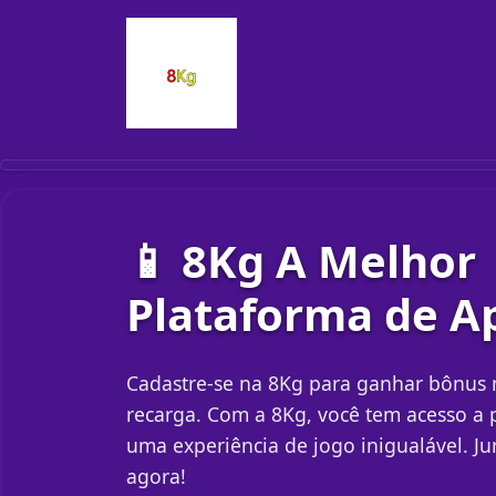
📱 8Kg A Melhor
Plataforma de A
Cadastre-se na 8Kg para ganhar bônus 
recarga. Com a 8Kg, você tem acesso a 
uma experiência de jogo inigualável. J
agora!