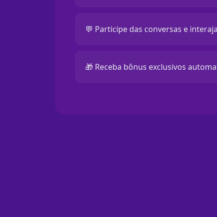
💬 Participe das conversas e interaj
🎁 Receba bônus exclusivos autom