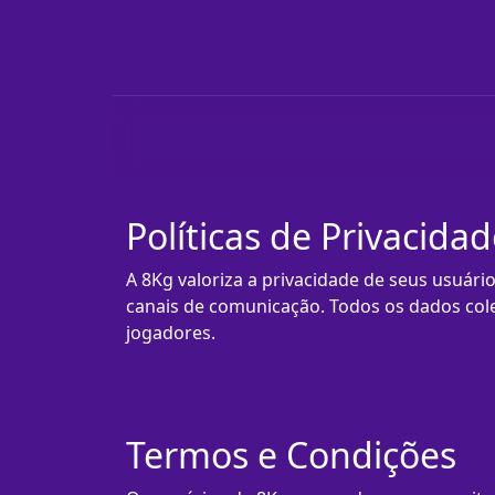
Políticas de Privacida
A 8Kg valoriza a privacidade de seus usuár
canais de comunicação. Todos os dados cole
jogadores.
Termos e Condições