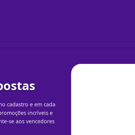
postas
no cadastro e em cada
promoções incríveis e
unte-se aos vencedores