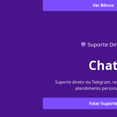
Ver Bônus
💬 Suporte Di
Cha
Suporte direto via Telegram, r
atendimento persona
Falar Suport