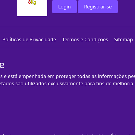
Login
Registrar-se
Políticas de Privacidade
Termos e Condições
Sitemap
de
ios e está empenhada em proteger todas as informações pe
tados são utilizados exclusivamente para fins de melhoria