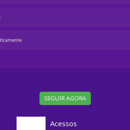
a
aticamente
SEGUIR AGORA
Acessos