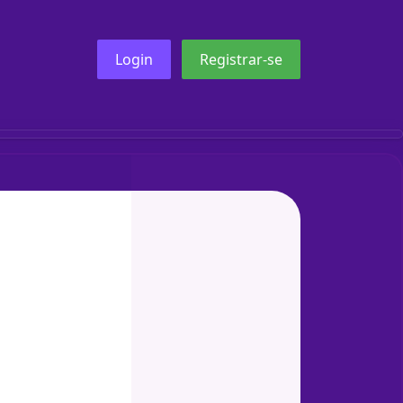
Login
Registrar-se