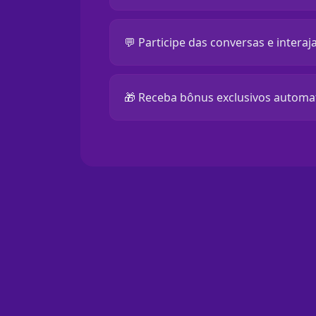
💬 Participe das conversas e interaj
🎁 Receba bônus exclusivos autom