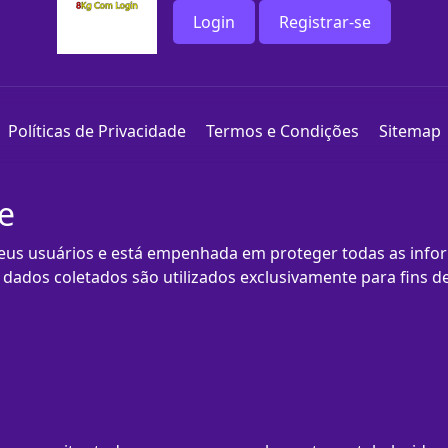
Login
Registrar-se
Políticas de Privacidade
Termos e Condições
Sitemap
de
 seus usuários e está empenhada em proteger todas as info
dados coletados são utilizados exclusivamente para fins d