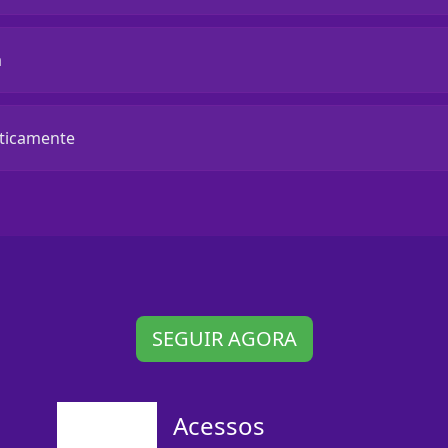
a
aticamente
SEGUIR AGORA
Acessos