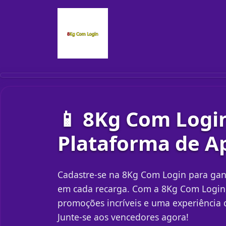
📱 8Kg Com Logi
Plataforma de A
Cadastre-se na 8Kg Com Login para gan
em cada recarga. Com a 8Kg Com Login,
promoções incríveis e uma experiência d
Junte-se aos vencedores agora!