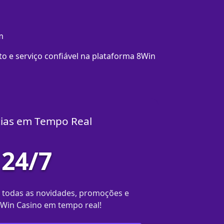
m
 e serviço confiável na plataforma 8Win
cias em Tempo Real
24/7
e todas as novidades, promoções e
8Win Casino em tempo real!