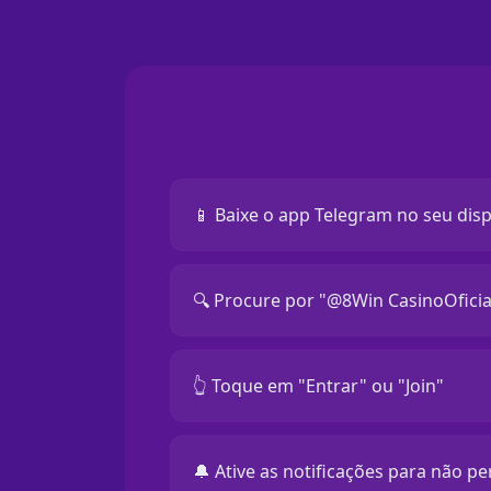
📱 Baixe o app Telegram no seu disp
🔍 Procure por "@8Win CasinoOficia
👆 Toque em "Entrar" ou "Join"
🔔 Ative as notificações para não p