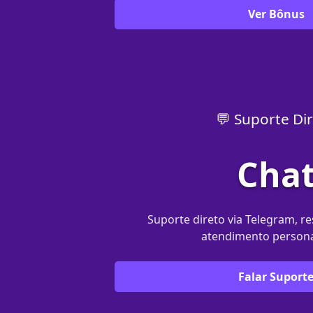
Ver Bônus
💬 Suporte Di
Cha
Suporte direto via Telegram, r
atendimento persona
Falar Suport