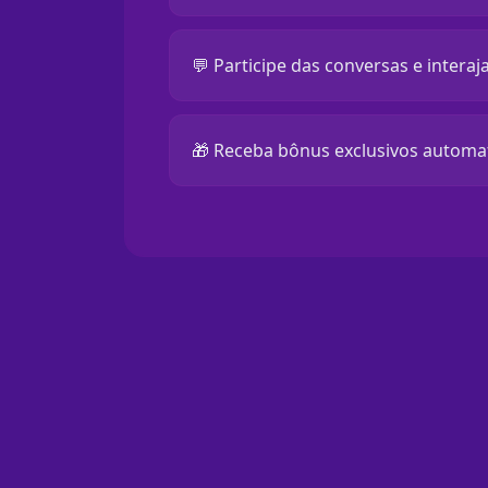
💬 Participe das conversas e interaj
🎁 Receba bônus exclusivos autom