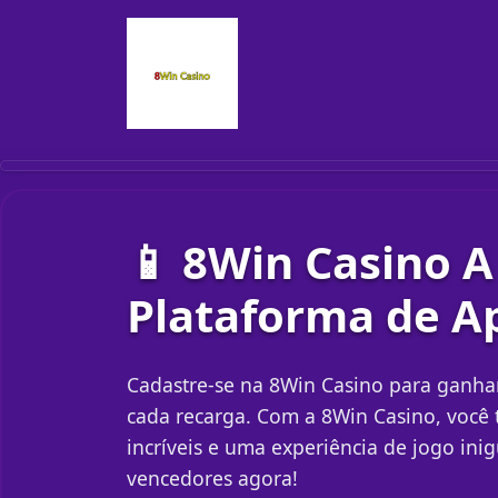
📱 8Win Casino 
Plataforma de A
Cadastre-se na 8Win Casino para ganha
cada recarga. Com a 8Win Casino, você
incríveis e uma experiência de jogo inig
vencedores agora!