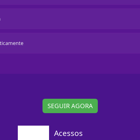
a
aticamente
SEGUIR AGORA
Acessos