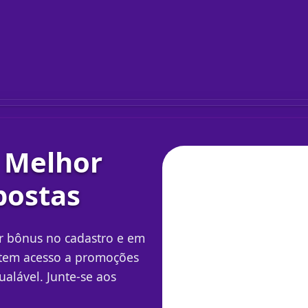
A Melhor
postas
r bônus no cadastro e em
 tem acesso a promoções
ualável. Junte-se aos