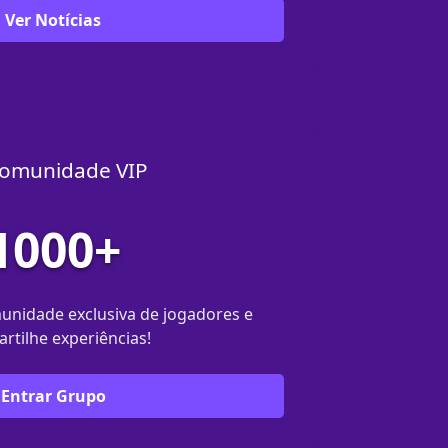
Ver Notícias
Comunidade VIP
1000+
unidade exclusiva de jogadores e
rtilhe experiências!
Entrar Grupo