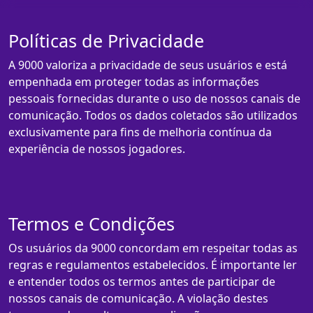
Políticas de Privacidade
A 9000 valoriza a privacidade de seus usuários e está
empenhada em proteger todas as informações
pessoais fornecidas durante o uso de nossos canais de
comunicação. Todos os dados coletados são utilizados
exclusivamente para fins de melhoria contínua da
experiência de nossos jogadores.
Termos e Condições
Os usuários da 9000 concordam em respeitar todas as
regras e regulamentos estabelecidos. É importante ler
e entender todos os termos antes de participar de
nossos canais de comunicação. A violação destes