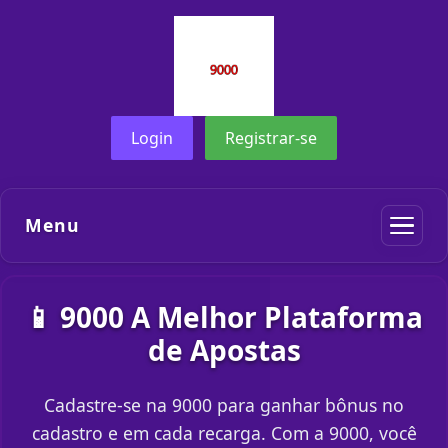
Login
Registrar-se
Menu
📱 9000 A Melhor Plataforma
de Apostas
Cadastre-se na 9000 para ganhar bônus no
cadastro e em cada recarga. Com a 9000, você