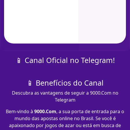
📱 Canal Oficial no Telegram!
📱 Benefícios do Canal
Descubra as vantagens de seguir a 9000.Com no
Telegram
Bem-vindo à
9000.Com
, a sua porta de entrada para o
mundo das apostas online no Brasil. Se você é
apaixonado por jogos de azar ou está em busca de