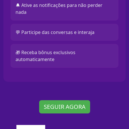
🔔 Ative as notificações para não perder
nada
💬 Participe das conversas e interaja
🎁 Receba bônus exclusivos
automaticamente
SEGUIR AGORA