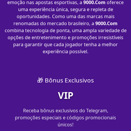
emoção nas apostas esportivas, a
9000.Com
oferece
uma experiência única, segura e repleta de
oportunidades. Como uma das marcas mais
renomadas do mercado brasileiro, a
9000.Com
combina tecnologia de ponta, uma ampla variedade de
opções de entretenimento e promoções irresistíveis
para garantir que cada jogador tenha a melhor
experiência possível.
🎁 Bônus Exclusivos
VIP
Receba bônus exclusivos do Telegram,
promoções especiais e códigos promocionais
únicos!