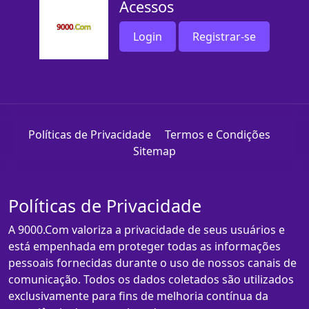
Acessos
Login
Registrar-se
Políticas de Privacidade
Termos e Condições
Sitemap
Políticas de Privacidade
A 9000.Com valoriza a privacidade de seus usuários e
está empenhada em proteger todas as informações
pessoais fornecidas durante o uso de nossos canais de
comunicação. Todos os dados coletados são utilizados
exclusivamente para fins de melhoria contínua da