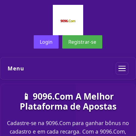
Login
Registrar-se
Menu
📱 9096.Com A Melhor
Plataforma de Apostas
Cadastre-se na 9096.Com para ganhar bônus no
cadastro e em cada recarga. Com a 9096.Com,