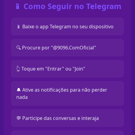
📱 Como Seguir no Telegram
📱 Baixe o app Telegram no seu dispositivo
🔍 Procure por "@9096.ComOficial"
👆 Toque em "Entrar" ou "Join"
🔔 Ative as notificações para não perder
nada
💬 Participe das conversas e interaja