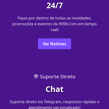
24/7
Fique por dentro de todas as novidades,
promoções e eventos da 9096.Com em tempo
real!
Ver Notícias
💬 Suporte Direto
Chat
Suporte direto via Telegram, respostas rápidas e
atendimento personalizado!