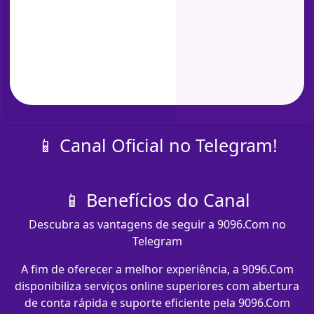
📱 Canal Oficial no Telegram!
📱 Benefícios do Canal
Descubra as vantagens de seguir a 9096.Com no
Telegram
A fim de oferecer a melhor experiência, a 9096.Com
disponibiliza serviços online superiores com abertura
de conta rápida e suporte eficiente pela 9096.Com