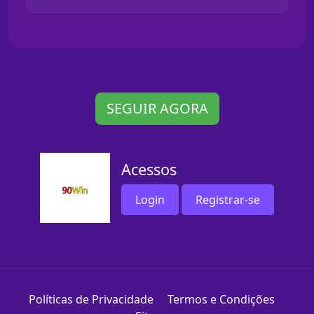
SEGUIR AGORA
Acessos
Login
Registrar-se
Políticas de Privacidade
Termos e Condições