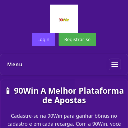
Login
Registrar-se
Menu
📱 90Win A Melhor Plataforma
de Apostas
Cadastre-se na 90Win para ganhar bônus no
cadastro e em cada recarga. Com a 90Win, você