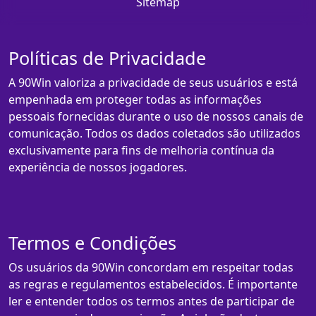
Sitemap
Políticas de Privacidade
A 90Win valoriza a privacidade de seus usuários e está
empenhada em proteger todas as informações
pessoais fornecidas durante o uso de nossos canais de
comunicação. Todos os dados coletados são utilizados
exclusivamente para fins de melhoria contínua da
experiência de nossos jogadores.
Termos e Condições
Os usuários da 90Win concordam em respeitar todas
as regras e regulamentos estabelecidos. É importante
ler e entender todos os termos antes de participar de