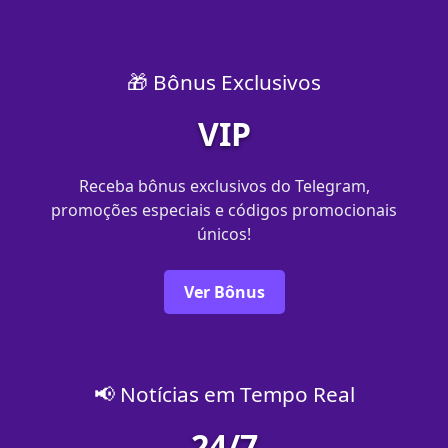
🎁 Bônus Exclusivos
VIP
Receba bônus exclusivos do Telegram,
promoções especiais e códigos promocionais
únicos!
Ver Bônus
📢 Notícias em Tempo Real
24/7