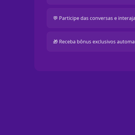
💬 Participe das conversas e interaj
🎁 Receba bônus exclusivos autom