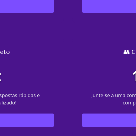
reto
👥 
t
espostas rápidas e
Junte-se a uma com
lizado!
compa
e