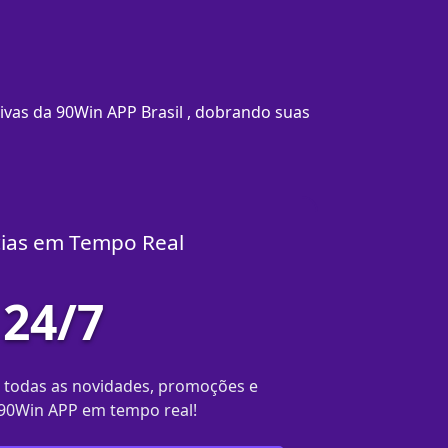
m
as da 90Win APP Brasil , dobrando suas
cias em Tempo Real
24/7
e todas as novidades, promoções e
90Win APP em tempo real!