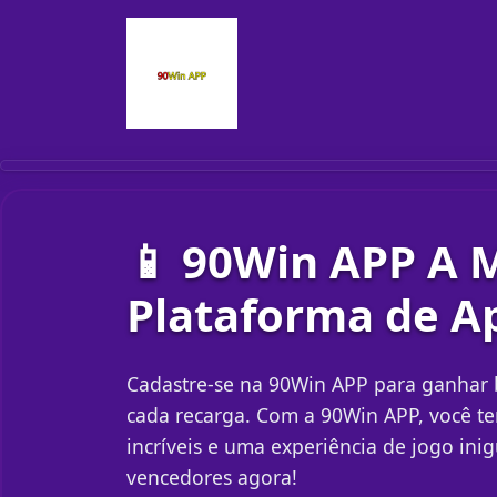
📱 90Win APP A 
Plataforma de A
Cadastre-se na 90Win APP para ganhar 
cada recarga. Com a 90Win APP, você t
incríveis e uma experiência de jogo inig
vencedores agora!