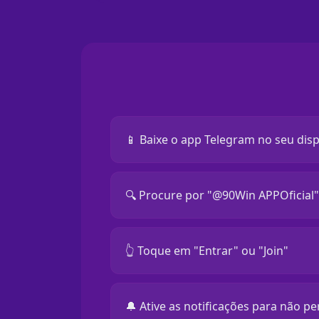
📱 Baixe o app Telegram no seu disp
🔍 Procure por "@90Win APPOficial"
👆 Toque em "Entrar" ou "Join"
🔔 Ative as notificações para não p