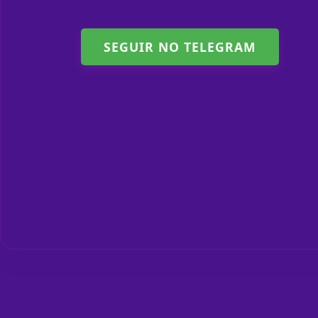
SEGUIR NO TELEGRAM