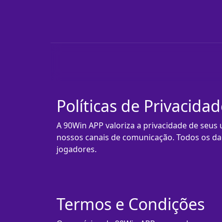
Políticas de Privacida
A 90Win APP valoriza a privacidade de seus
nossos canais de comunicação. Todos os dad
jogadores.
Termos e Condições