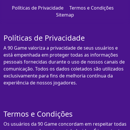
Políticas de Privacidade
Termos e Condições
Sitemap
Políticas de Privacidade
A 90 Game valoriza a privacidade de seus usuários e
está empenhada em proteger todas as informações
pessoais fornecidas durante o uso de nossos canais de
comunicação. Todos os dados coletados são utilizados
exclusivamente para fins de melhoria contínua da
experiência de nossos jogadores.
Termos e Condições
Os usuários da 90 Game concordam em respeitar todas