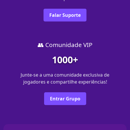
Falar Suporte
👥 Comunidade VIP
1000+
Junte-se a uma comunidade exclusiva de
jogadores e compartilhe experiências!
Entrar Grupo