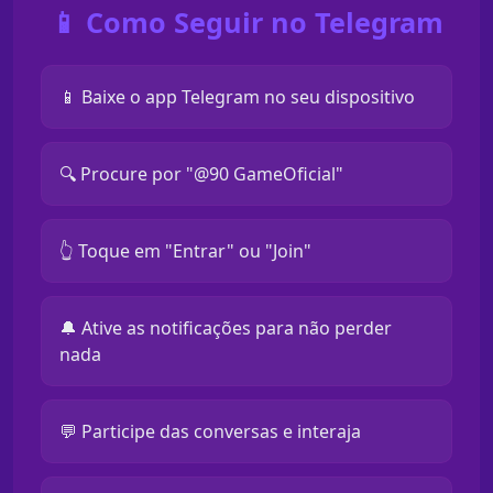
📱 Como Seguir no Telegram
📱 Baixe o app Telegram no seu dispositivo
🔍 Procure por "@90 GameOficial"
👆 Toque em "Entrar" ou "Join"
🔔 Ative as notificações para não perder
nada
💬 Participe das conversas e interaja