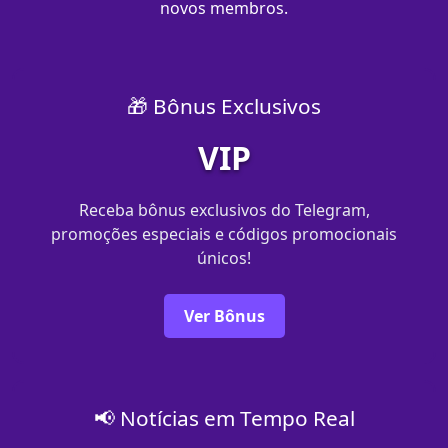
novos membros.
🎁 Bônus Exclusivos
VIP
Receba bônus exclusivos do Telegram,
promoções especiais e códigos promocionais
únicos!
Ver Bônus
📢 Notícias em Tempo Real